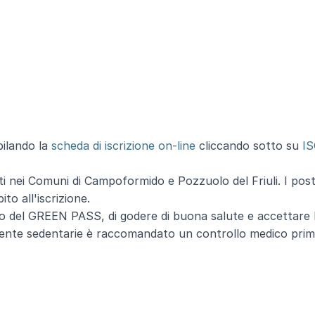
pilando la
scheda di iscrizione on-line
cliccando sotto su
IS
nti nei Comuni di Campoformido e Pozzuolo del Friuli. I pos
to all'iscrizione.
so del
GREEN PASS
, di godere di buona salute e accettare 
lmente sedentarie è raccomandato un controllo medico pri