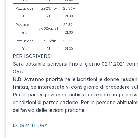
Pozzuolo del
lun 29/nov
20.30 –
Friuli
21
21.30
Pozzuolo del
20.30 –
gio 02/dic 21
Friuli
21.30
Pozzuolo del
lun 06/dic
20.30 –
Friuli
21
21.30
PER ISCRIVERSI
Sarà possibile iscriversi fino al giorno 02.11.2021 com
ORA
.
N.B. Avranno priorità nelle iscrizioni le donne reside
limitati, se interessate vi consigliamo di procedere subi
Per la partecipazione è richiesto di essere in posses
condizioni di partecipazione. Per le persone abitua
dell'avvio delle lezioni pratiche.
ISCRIVITI ORA