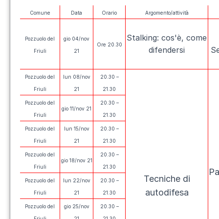
Comune
Data
Orario
Argomento/attività
Stalking: cos'è, come
Pozzuolo del
gio 04/nov
Ore 20.30
difendersi
Se
Friuli
21
Pozzuolo del
lun 08/nov
20.30 –
Friuli
21
21.30
Pozzuolo del
20.30 –
gio 11/nov 21
Friuli
21.30
Pozzuolo del
lun 15/nov
20.30 –
Friuli
21
21.30
Pozzuolo del
20.30 –
gio 18/nov 21
Friuli
21.30
Pa
Tecniche di
Pozzuolo del
lun 22/nov
20.30 –
autodifesa
Friuli
21
21.30
Pozzuolo del
gio 25/nov
20.30 –
Friuli
21
21.30