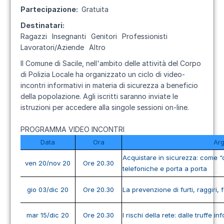
Partecipazione
Gratuita
Destinatari
Ragazzi
Insegnanti
Genitori
Professionisti
Lavoratori/Aziende
Altro
Il Comune di Sacile, nell'ambito delle attività del Corpo
di Polizia Locale ha organizzato un ciclo di video-
incontri informativi in materia di sicurezza a beneficio
della popolazione. Agli iscritti saranno inviate le
istruzioni per accedere alla singole sessioni on-line.
PROGRAMMA VIDEO INCONTRI
Data
Ora
Ar
Acquistare in sicurezza: come “d
ven 20/nov 20
Ore 20.30
telefoniche e porta a porta
gio 03/dic 20
Ore 20.30
La prevenzione di furti, raggiri, f
mar 15/dic 20
Ore 20.30
I rischi della rete: dalle truffe i