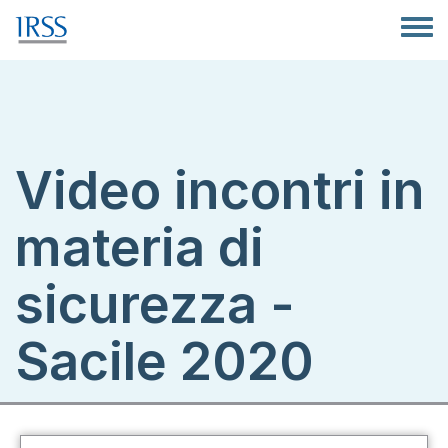
Salta al contenuto principale
Toggle
Video incontri in
materia di
sicurezza -
Sacile 2020