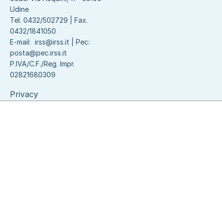
Udine
Tel. 0432/502729 | Fax.
0432/1841050
E-mail:
irss@irss.it
| Pec:
posta@pec.irss.it
P.IVA/C.F./Reg. Impr.
02821680309
Privacy