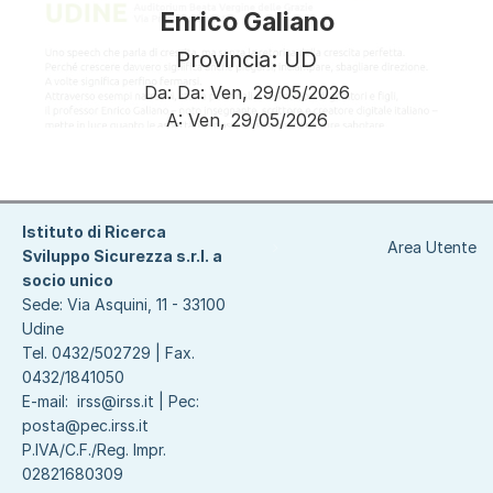
Enrico Galiano
Provincia: UD
Da:
Da:
Ven, 29/05/2026
A:
Ven, 29/05/2026
Paginazione
Istituto di Ricerca
Area Utente
Sviluppo Sicurezza s.r.l. a
socio unico
Sede: Via Asquini, 11 - 33100
Udine
Tel. 0432/502729 | Fax.
0432/1841050
E-mail:
irss@irss.it
| Pec:
posta@pec.irss.it
P.IVA/C.F./Reg. Impr.
02821680309