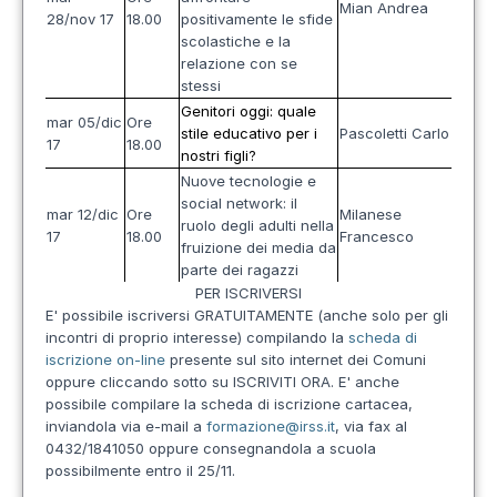
Mian Andrea
28/nov 17
18.00
positivamente le sfide
scolastiche e la
relazione con se
stessi
Genitori oggi: quale
mar 05/dic
Ore
stile educativo per i
Pascoletti Carlo
17
18.00
nostri figli?
Nuove tecnologie e
social network: il
mar 12/dic
Ore
Milanese
ruolo degli adulti nella
17
18.00
Francesco
fruizione dei media da
parte dei ragazzi
PER ISCRIVERSI
E' possibile iscriversi GRATUITAMENTE (anche solo per gli
incontri di proprio interesse) compilando la
scheda di
iscrizione on-line
presente sul sito internet dei Comuni
oppure cliccando sotto su ISCRIVITI ORA. E' anche
possibile compilare la scheda di iscrizione cartacea,
inviandola via e-mail a
formazione@irss.it
, via fax al
0432/1841050 oppure consegnandola a scuola
possibilmente entro il 25/11.