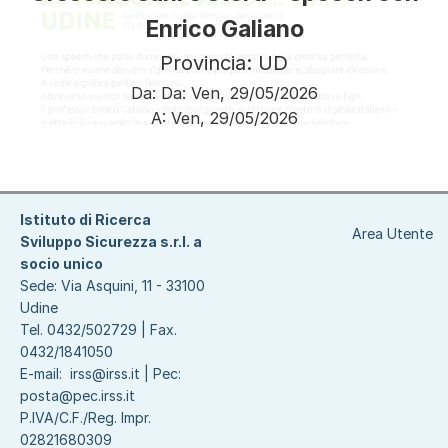
Enrico Galiano
Provincia: UD
Da:
Da:
Ven, 29/05/2026
A:
Ven, 29/05/2026
Paginazione
Istituto di Ricerca
Area Utente
Sviluppo Sicurezza s.r.l. a
socio unico
Sede: Via Asquini, 11 - 33100
Udine
Tel. 0432/502729 | Fax.
0432/1841050
E-mail:
irss@irss.it
| Pec:
posta@pec.irss.it
P.IVA/C.F./Reg. Impr.
02821680309