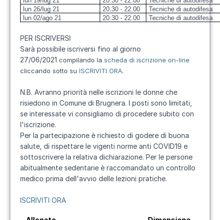
lun 19/lug 21
20.30 - 22.00
Tecniche di autodifesa
lun 26/lug 21
20.30 - 22.00
Tecniche di autodifesa
lun 02/ago 21
20.30 - 22.00
Tecniche di autodifesa
PER ISCRIVERSI
Sarà possibile iscriversi fino al giorno
27/06/2021
compilando la
scheda di iscrizione on-line
cliccando sotto su
ISCRIVITI ORA
.
N.B. Avranno priorità nelle iscrizioni le donne che
risiedono in Comune di Brugnera. I posti sono limitati,
se interessate vi consigliamo di procedere subito con
l'iscrizione.
Per la partecipazione è richiesto di godere di buona
salute, di rispettare le vigenti norme anti COVID19 e
sottoscrivere la relativa dichiarazione. Per le persone
abitualmente sedentarie è raccomandato un controllo
medico prima dell'avvio delle lezioni pratiche.
ISCRIVITI ORA
Allegato
Dimensione