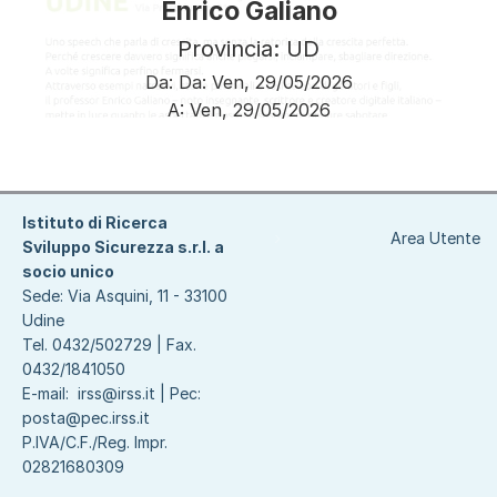
Enrico Galiano
Provincia: UD
Da:
Da:
Ven, 29/05/2026
A:
Ven, 29/05/2026
Paginazione
Istituto di Ricerca
Area Utente
Sviluppo Sicurezza s.r.l. a
socio unico
Sede: Via Asquini, 11 - 33100
Udine
Tel. 0432/502729 | Fax.
0432/1841050
E-mail:
irss@irss.it
| Pec:
posta@pec.irss.it
P.IVA/C.F./Reg. Impr.
02821680309