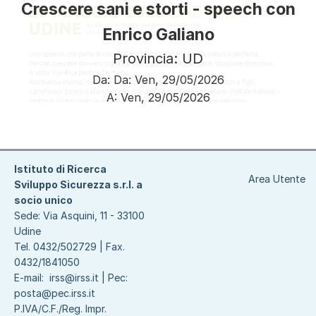
Crescere sani e storti - speech con
Enrico Galiano
Provincia: UD
Da:
Da:
Ven, 29/05/2026
A:
Ven, 29/05/2026
Paginazione
Istituto di Ricerca
Area Utente
Sviluppo Sicurezza s.r.l. a
socio unico
Sede: Via Asquini, 11 - 33100
Udine
Tel. 0432/502729 | Fax.
0432/1841050
E-mail:
irss@irss.it
| Pec:
posta@pec.irss.it
P.IVA/C.F./Reg. Impr.