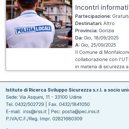
Incontri informat
Partecipazione:
Gratuit
Destinatari:
Altro
Provincia:
Gorizia
Da:
Gio, 18/09/2025
A:
Gio, 25/09/2025
Il Comune di Monfalcone, 
collaborazione con l'UTE
in materia di sicurezza a
Istituto di Ricerca Sviluppo Sicurezza s.r.l. a socio un
Sede: Via Asquini, 11 - 33100 Udine
Tel. 0432/502729 | Fax. 0432/1841050
E-mail:
irss@irss.it
| Pec:
posta@pec.irss.it
P.IVA/C.F./Reg. Impr. 02821680309